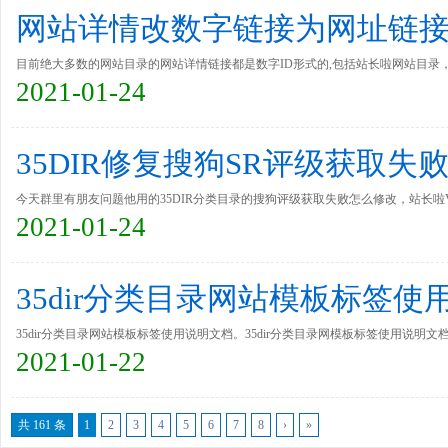
网站详情改数字链接为网址链接,3
目前绝大多数的网站目录的网站详情链接都是数字ID形式的,包括站长啦网站目录
2021-01-24
懂修改，今天优站分类目录就贴出修改方法，让大家自己去尝尝鲜。
35DIR修复搜狗SR评级获取失
今天群里有朋友问题他用的35DIR分类目录的搜狗评级获取失败怎么修改，站长啦
2021-01-24
版上的问题！
35dir分类目录网站模板标签使
35dir分类目录网站模板标签使用说明文档。35dir分类目录网模板标签使用说明文
2021-01-22
明文档，所以觉得这篇文章很有意义。
共 161 条
1
2
3
4
5
6
7
8
›
»