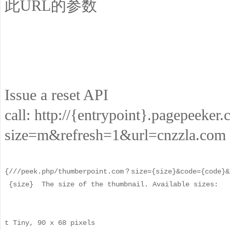
此URL的参数
Issue a reset API
call: http://{entrypoint}.pagepeeke
size=m&refresh=1&url=cnzzla.com
{///peek.php/thumberpoint.com？size={size}&code={code}&
 {size}
 The size of the thumbnail. Available sizes:

t
Tiny, 90 x 68 pixels
