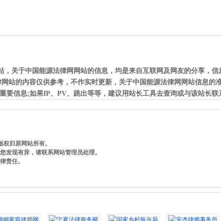
官方网站，关于中国能源法律网网站的信息，均是来自互联网及网友的分享，信
律网站的内容仅供参考，不作实时更新，关于中国能源法律网网站信息的
要信息;如果IP、PV、跳出等等，建议用站长工具去查询或与该站长联
]版权归原网站所有。
如您发现有异，请联系网站管理员处理。
法律责任。