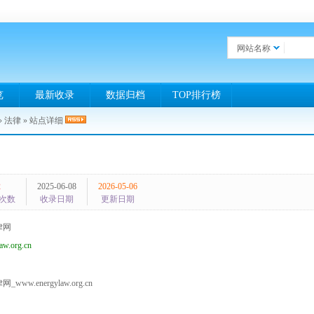
网站名称
览
最新收录
数据归档
TOP排行榜
»
法律
» 站点详细
2
2025-06-08
2026-05-06
次数
收录日期
更新日期
律网
aw.org.cn
ww.energylaw.org.cn