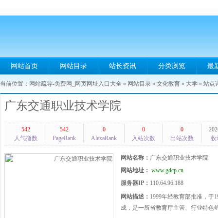
网站首页
网站目录
站长资讯
分类浏览
最
当前位置：
网站疏导-免费网_网页网址入口大全
»
网站目录
»
文化教育
»
大学
» 站点
广东交通职业技术学院
542
542
0
0
0
202
人气指数
PageRank
AlexaRank
入站次数
出站次数
收
网站名称：
广东交通职业技术学院
网站地址：
www.gdcp.cn
服务器IP：
110.64.96.188
网站描述：
1999年经教育部批准，
成，是一所省教育厅主管、行业特色鲜