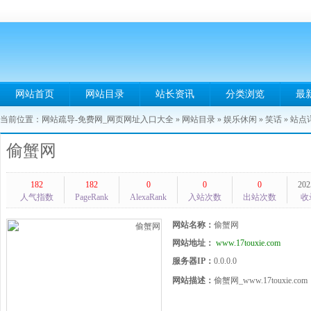
网站首页
网站目录
站长资讯
分类浏览
最
当前位置：
网站疏导-免费网_网页网址入口大全
»
网站目录
»
娱乐休闲
»
笑话
» 站点
偷蟹网
182
182
0
0
0
202
人气指数
PageRank
AlexaRank
入站次数
出站次数
收
网站名称：
偷蟹网
网站地址：
www.17touxie.com
服务器IP：
0.0.0.0
网站描述：
偷蟹网_www.17touxie.com