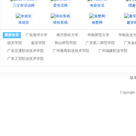
三文有话说网
爱笑话网
奇葩笑话
嘿趣
来就笑
嘻哈客栈
偷蟹网
趣笑
最新收录
广东海洋大学
南方医科大学
华南师范大学
华南农业
韶关学院
嘉应学院
韩山师范学院
广东第二师范学院
广东金
广东交通职业技术学院
广州番禺职业技术学院
广州城建职业学院
广东工贸职业技术学院
版
Copyri