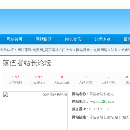
网站首页
网站目录
站长资讯
分类浏览
最
当前位置：
网站疏导-免费网_网页网址入口大全
»
网站目录
»
电脑网络
»
站长
» 站点
落伍者站长论坛
1692
1692
0
0
2
201
人气指数
PageRank
AlexaRank
入站次数
出站次数
收
网站名称：
落伍者站长论坛
网站地址：
www.im286.com
服务器IP：
61.153.96.133
网站描述：
落伍者站长论坛,站长,站长