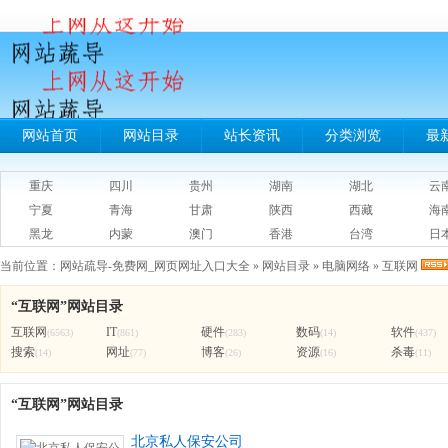
网站首页
网站目录
站长资讯
分类浏览
最
重庆
四川
贵州
湖南
湖北
云
宁夏
青海
甘肃
陕西
西藏
海
黑龙
内蒙
澳门
香港
台湾
日
当前位置：
网站疏导-免费网_网页网址入口大全
»
网站目录
»
电脑网络
»
互联网
“互联网”网站目录
互联网
IT
硬件
数码
软件
(6563)
(861)
(283)
(14)
(437)
搜索
网址
博客
资源
杀毒
(14)
(77)
(26)
(16)
(11)
“互联网”网站目录
北京私人保安公司