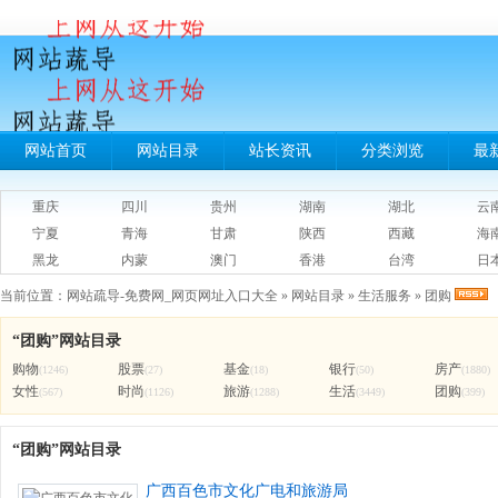
网站首页
网站目录
站长资讯
分类浏览
最
重庆
四川
贵州
湖南
湖北
云
宁夏
青海
甘肃
陕西
西藏
海
黑龙
内蒙
澳门
香港
台湾
日
当前位置：
网站疏导-免费网_网页网址入口大全
»
网站目录
»
生活服务
»
团购
“团购”网站目录
购物
股票
基金
银行
房产
(1246)
(27)
(18)
(50)
(1880)
女性
时尚
旅游
生活
团购
(567)
(1126)
(1288)
(3449)
(399)
“团购”网站目录
广西百色市文化广电和旅游局