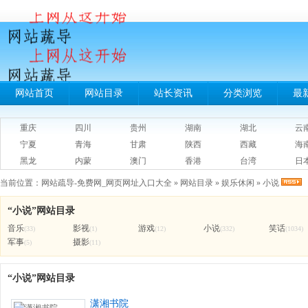
网站首页
网站目录
站长资讯
分类浏览
最
重庆
四川
贵州
湖南
湖北
云
宁夏
青海
甘肃
陕西
西藏
海
黑龙
内蒙
澳门
香港
台湾
日
当前位置：
网站疏导-免费网_网页网址入口大全
»
网站目录
»
娱乐休闲
»
小说
“小说”网站目录
音乐
影视
游戏
小说
笑话
(33)
(1)
(12)
(332)
(1034)
军事
摄影
(5)
(11)
“小说”网站目录
潇湘书院