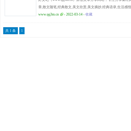
章,散文随笔,经典散文,美文欣赏,美文摘抄,经典语录,生活
www.qq3m.cn
- 2022-03-14 -
收藏
共 1 条
1