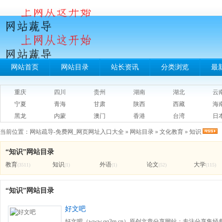
网站首页
网站目录
站长资讯
分类浏览
最
重庆
四川
贵州
湖南
湖北
云
宁夏
青海
甘肃
陕西
西藏
海
黑龙
内蒙
澳门
香港
台湾
日
当前位置：
网站疏导-免费网_网页网址入口大全
»
网站目录
»
文化教育
»
知识
“知识”网站目录
教育
知识
外语
论文
大学
(3511)
(1)
(1)
(52)
(115)
“知识”网站目录
好文吧
好文吧（www.qq3m.cn）原创文章分享网站；专注分享集经