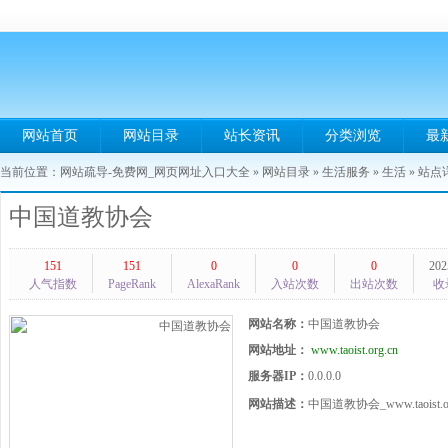
网站首页
网站目录
站长资讯
分类浏览
最
当前位置：
网站疏导-免费网_网页网址入口大全
»
网站目录
»
生活服务
»
生活
» 站点
中国道教协会
151
151
0
0
0
202
人气指数
PageRank
AlexaRank
入站次数
出站次数
收
网站名称：
中国道教协会
网站地址：
www.taoist.org.cn
服务器IP：
0.0.0.0
网站描述：
中国道教协会_www.taoist.or