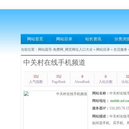
网站首页
网站目录
站长资讯
分类浏
当前位置：
网站疏导-免费网_网页网址入口大全
»
网站目录
»
生活服务
中关村在线手机频道
352
352
0
0
3
人气指数
PageRank
AlexaRank
入站次数
出站
网站名称：
中关村在线
网站地址：
mobile.zol.c
服务器IP：
116.205.76.1
网站描述：
中关村在线
如何选手机、买手机、