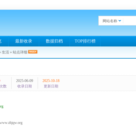
网站名称
览
最新收录
数据归档
TOP排行榜
»
生活
» 站点详细
0
2025-06-09
2025-10-18
次数
收录日期
更新日期
rg
.zhjqw.org