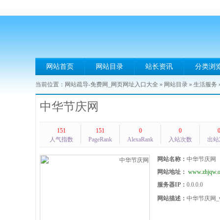
网站首页
网站目录
站长资讯
分类浏
当前位置：
网站疏导-免费网_网页网址入口大全
»
网站目录
»
生活服务
中华节庆网
151
151
0
0
人气指数
PageRank
AlexaRank
入站次数
出站
网站名称：
中华节庆网
网站地址：
www.zhjqw.o
服务器IP：
0.0.0.0
网站描述：
中华节庆网_www