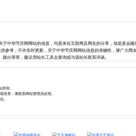
网站，关于中华节庆网网站的信息，均是来自互联网及网友的分享，信息是会随
仅供参考，不作实时更新，关于中华节庆网网站信息的准确性，请广大网
V、跳出等等，建议用站长工具去查询或与该站长联系详谈。
站所有。
发现有异，请联系网站管理员处理。
责任。