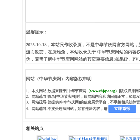
温馨提示：
2025-10-18，本站只作收录页，不是中华节庆网官方
逝而改变，在所难免，本站收录关于 中华节庆网站的内容
伪，若需了解中华节庆网网站的其它重要信息;如果IP、P
网站（中华节庆网）内容版权申明
1、本文网站 数据来源于[中华节庆网
（www.zhjqw.org）
]版权归原网
2、网站疏导 收录[中华节庆网]时，该网站内容和访问都正常，如您
3、网站疏导 仅提供[中华节庆网]的信息展示平台，不承担相关法律
立即举报
4、网站疏导 不接受违法网站，如有违法内容，请
相关站点